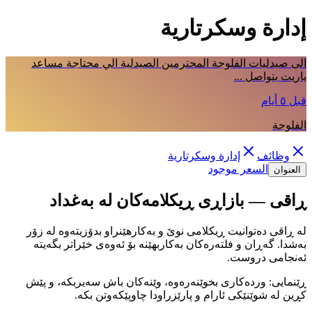
إدارة وسكرتارية
الى صيدليات الفلوجة المحترمين الصيدلية الي محتاجة مساعد
ياريت يتواصل ...
قبل ٥ أيام
الفلوجة
وظائف
إدارة وسكرتارية
السعر موجود
العنوان
ڕاقی — بازاڕی ڕیکلامەکان لە بەغداد
لە ڕاقی دەتوانیت ڕیکلامی نوێ و بەکارهێنراو بدۆزیتەوە لە زۆر
بەشدا. گەڕان و فلتەرەکان بەکاربهێنە بۆ ئەوەی خێراتر بگەیتە
ئەنجامی دروست.
ڕێنمایی: وردەکاری بخوێنەرەوە، وێنەکان باش سەیربکە، و پێش
کڕین لە شوێنێکی ئارام و پارێزراودا چاوپێکەوتن بکە.