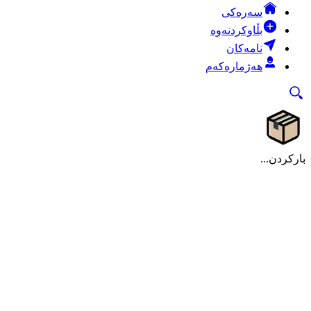
سەرەکی
بڵاوکردنەوە
نامەکان
هەژمارەکەم
بارکردن...