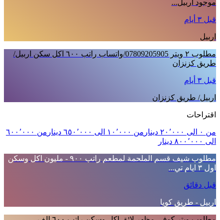
موجود اربيل...
قبل ٣ أيام
اربيل
مطلوب ٢ ويتر 07809205905/واتساب راتب ٦٠٠ اكل سكن اربيل/
طريق كزنزان
قبل ٣ أيام
اربيل/ طريق كزنزان
اقتراحات
من ‪٠‬ الى ‪٢٠٬٠٠٠‬ دينار
من ‪١٠٬٠٠٠‬ الى ‪٦٥٠٬٠٠٠‬ دينار
الى ‪٨٠٠٬٠٠٠‬ دينار
مطلوب شيف قسم الملحمة لمطعم راتب ٩٠٠ - مليون اكل وسكن
اول ٣ ايام تي...
قبل دقائق
اربيل - طريق كويا
مطلوب ويتر كوفي مظهر لائق اكل وسكن راتب ٦٠٠ الف