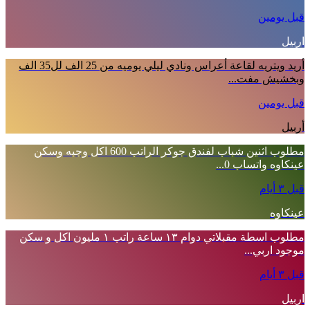
قبل يومين
اربيل
أريد ويتريه لقاعة أعراس ونادي ليلي يوميه من 25 الف لل35 الف
وبخشيش مفت...
قبل يومين
أربيل
مطلوب اثنين شباب لفندق جوكر الراتب 600 اكل وجبه وسكن
عينكاوه واتساب 0...
قبل ٣ أيام
عينكاوه
مطلوب اسطة مقبلاتي دوام ١٣ ساعة راتب ١ مليون اكل و سكن
موجود اربي...
قبل ٣ أيام
اربيل