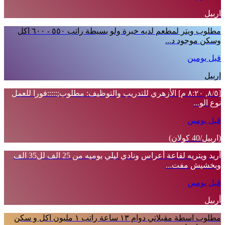
اربيل
مطلوب ويتر لمطعم لديه خبرة ولو بسيطة راتب ٥٥٠ - ٦٠٠ اكل
وسكن موجود د...
قبل يومين
اربيل
[٥/‏٨, ٨:٢٠ م] الأزهري للتدريب والتوظيف: مطلوب;:::::فورا للعمل
نوع الو...
قبل يومين
(اربيل/40 كولان)
أريد ويتريه لقاعة أعراس ونادي ليلي يوميه من 25 الف لل35 الف
وبخشيش مفت...
قبل يومين
أربيل
مطلوب اسطة مقبلاتي دوام ١٣ ساعة راتب ١ مليون اكل و سكن