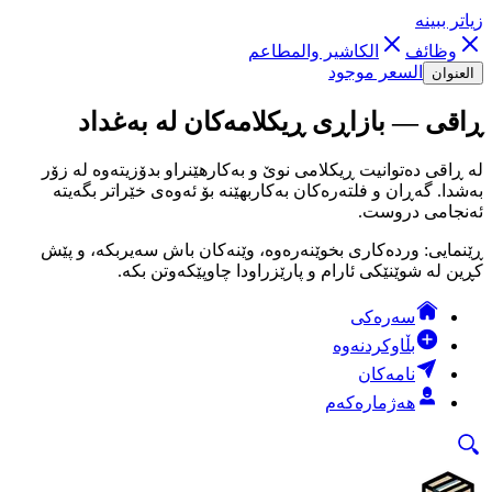
زیاتر ببینە
وظائف
الكاشير والمطاعم
السعر موجود
العنوان
ڕاقی — بازاڕی ڕیکلامەکان لە بەغداد
لە ڕاقی دەتوانیت ڕیکلامی نوێ و بەکارهێنراو بدۆزیتەوە لە زۆر
بەشدا. گەڕان و فلتەرەکان بەکاربهێنە بۆ ئەوەی خێراتر بگەیتە
ئەنجامی دروست.
ڕێنمایی: وردەکاری بخوێنەرەوە، وێنەکان باش سەیربکە، و پێش
کڕین لە شوێنێکی ئارام و پارێزراودا چاوپێکەوتن بکە.
سەرەکی
بڵاوکردنەوە
نامەکان
هەژمارەکەم