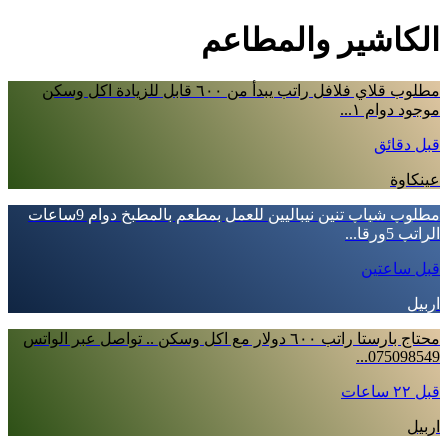
الكاشير والمطاعم
مطلوب قلاي فلافل راتب يبدأ من ٦٠٠ قابل للزيادة اكل وسكن
موجود دوام ١...
قبل دقائق
عينكاوة
مطلوب شباب تنين نيباليين للعمل بمطعم بالمطبخ دوام 9ساعات
الراتب 5ورقا...
قبل ساعتين
اربيل
محتاج بارستا راتب ٦٠٠ دولار مع اكل وسكن .. تواصل عبر الواتس
075098549...
قبل ٢٢ ساعات
اربيل