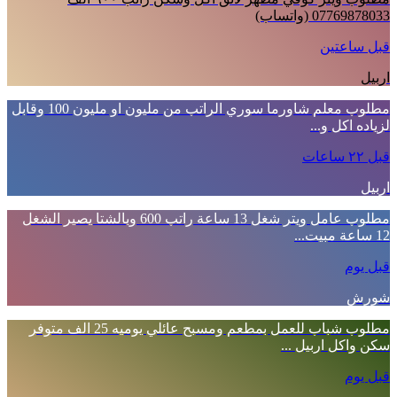
07769878033 (واتساب)
قبل ساعتين
اربيل
مطلوب معلم شاورما سوري الراتب من مليون او مليون 100 وقابل
لزياده اكل و...
قبل ٢٢ ساعات
اربيل
مطلوب عامل ويتر شغل 13 ساعة راتب 600 وبالشتا يصير الشغل
12 ساعة مبيت...
قبل يوم
شورش
مطلوب شباب للعمل بمطعم ومسبح عائلي يوميه 25 الف متوفر
سكن واكل اربيل ...
قبل يوم