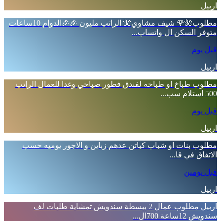
اربيل
مطلوب🌺🌹 شيف مشاوي🌺 الراتب مليون 🎉🎉الدوام 10ساعات
متوفر السكن ال واتساب...
قبل يوم
اربيل
مطلوب طباخ او طباخه لفندق فطور صباحي وغدا للعمال الراتب
500 استلام سب...
قبل يوم
اربيل
مطلوب بنات او شباب كباتن عدهم زباين و الاجور يوميه حسب
الاتفاق في قا...
قبل يومين
اربيل
اربيل مطلوب عمال 2 ببسطة سندويش تمشاية طلبات لف
سندويش 12ساعة 700ال...