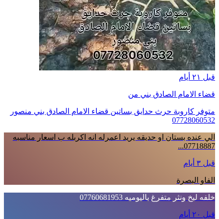
قبل ٢١ أيام
قضاء الامام الصادق بني من
متوفر كاروبة حرث حدايق بساتين قضاء الامام الصادق بني منصور
07728060532
الي عنده بستان او حديقه يريد اعمرله انه اكربله ب اسعار مناسبه
07718887...
قبل ٣ أيام
الفاو البصرة
خلفه لبخ ونثر متفرغ باليوميه 07760681953
قبل ٢٠ أيام