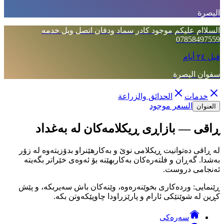
البصرة
السلاام عليكم موجود كادر سماد ودفان اتصل وبل خدمه
07858497559
قبل ٢٤ أيام
سفوان البصرة
خدمات
الحدائق والزراعة
السعر موجود
العنوان
ڕاقی — بازاڕی ڕیکلامەکان لە بەغداد
لە ڕاقی دەتوانیت ڕیکلامی نوێ و بەکارهێنراو بدۆزیتەوە لە زۆر
بەشدا. گەڕان و فلتەرەکان بەکاربهێنە بۆ ئەوەی خێراتر بگەیتە
ئەنجامی دروست.
ڕێنمایی: وردەکاری بخوێنەرەوە، وێنەکان باش سەیربکە، و پێش
کڕین لە شوێنێکی ئارام و پارێزراودا چاوپێکەوتن بکە.
سەرەکی