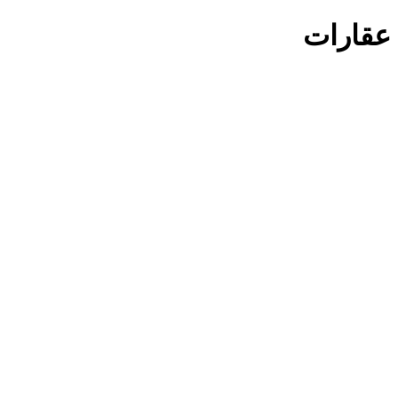
عقارات