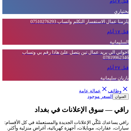
قبل ٧ أيام
بختياري
يلزمنا عمال الاستفسار التكلم واتساب 07510276293
قبل ١٧ أيام
السليمانية
اخواني الي يريد عمال تبن يتصل علئ هاذا رقم بي وتساب
07819962346
قبل ٢٧ أيام
بازيان سليمانية
وظائف
عمالة عامة
السعر موجود
العنوان
راقي — سوق الإعلانات في بغداد
راقي يساعدك تلگّي الإعلانات الجديدة والمستعملة في كل الأقسام:
سيارات، عقارات، موبايلات، أجهزة كهربائية، أغراض منزلية وأكثر.