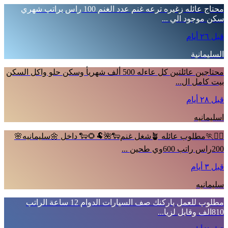
محتاج عائله زغيره ترعه غنم عدد الغنم 100 راس براتب شهري
سكن موجود الي ...
قبل ٢٦ أيام
السليمانية
محتاجين عائلتين كل عاءله 500 ألف شهريأ وسكن حلو واكل السكن
بيت كامل ال...
قبل ٢٨ أيام
اسليمانيه
🏃‍♂️🏃مطلوب عائله 🪴شغل غنم🐑🌺🐏🌻🐑 داخل 🌼سليمانيه🌸
200راس راتب 600وي طحين ...
قبل ٣ أيام
سليمانيه
مطلوب للعمل باركنك صف السيارات الدوام 12 ساعة الراتب
810الف وقابل لزيا...