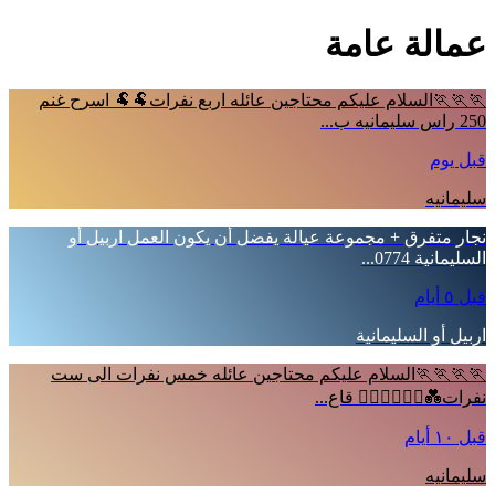
عمالة عامة
🏃🏃🏃السلام عليكم محتاجين عائله اربع نفرات🐏🐏 اسرح غنم
250 راس سليمانيه ب...
قبل يوم
سليمانيه
نجار متفرق + مجموعة عيالة يفضل أن يكون العمل اربيل أو
السليمانية 0774...
قبل ٥ أيام
اربيل أو السليمانية
🏃🏃🏃🏃السلام عليكم محتاجين عائله خمس نفرات الى ست
نفرات💑👩‍❤️‍👨👨‍❤️‍👨 قاع...
قبل ١٠ أيام
سليمانيه