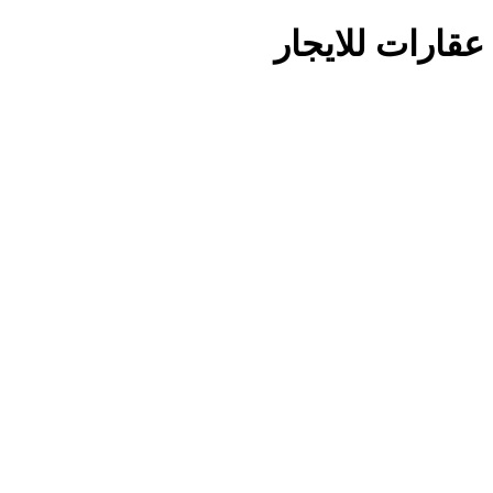
عقارات للايجار