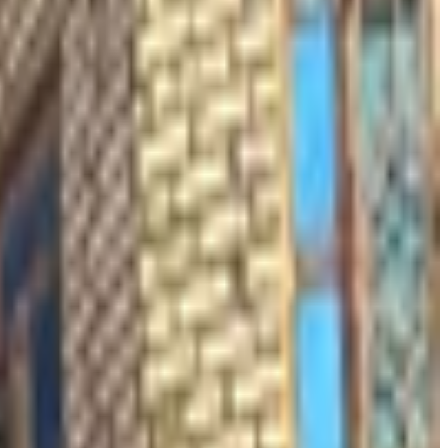
‪٢٬٩٨٠٬٠٠٠‬ دينار
للشركات والمكاتب الرسمية فقط منزل حديث للإيجار – غير مسكون ساب