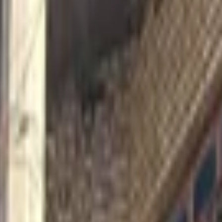
قاً 📍 ...