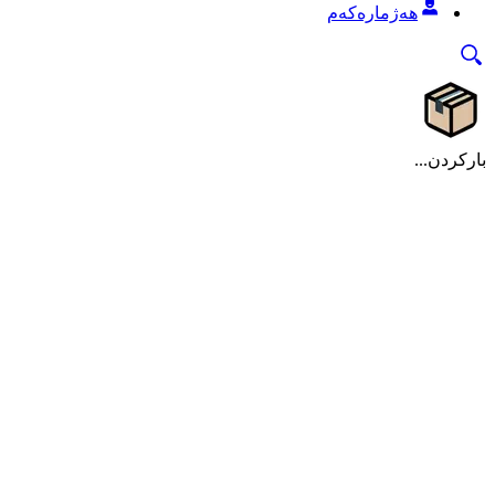
هەژمارەکەم
بارکردن...