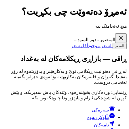
ئەمڕۆ دەتەوێت چی بکڕیت؟
هیچ ئەنجامێک نیە
المنصور - دور السود...
السعر موجود
أقل سعر
السعر
ڕاقی — بازاڕی ڕیکلامەکان لە بەغداد
لە ڕاقی دەتوانیت ڕیکلامی نوێ و بەکارهێنراو بدۆزیتەوە لە زۆر
بەشدا. گەڕان و فلتەرەکان بەکاربهێنە بۆ ئەوەی خێراتر بگەیتە
ئەنجامی دروست.
ڕێنمایی: وردەکاری بخوێنەرەوە، وێنەکان باش سەیربکە، و پێش
کڕین لە شوێنێکی ئارام و پارێزراودا چاوپێکەوتن بکە.
سەرەکی
بڵاوکردنەوە
نامەکان