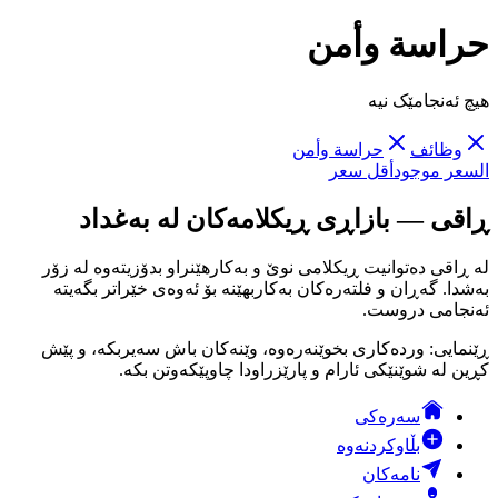
حراسة وأمن
هیچ ئەنجامێک نیە
وظائف
حراسة وأمن
السعر موجود
أقل سعر
ڕاقی — بازاڕی ڕیکلامەکان لە بەغداد
لە ڕاقی دەتوانیت ڕیکلامی نوێ و بەکارهێنراو بدۆزیتەوە لە زۆر
بەشدا. گەڕان و فلتەرەکان بەکاربهێنە بۆ ئەوەی خێراتر بگەیتە
ئەنجامی دروست.
ڕێنمایی: وردەکاری بخوێنەرەوە، وێنەکان باش سەیربکە، و پێش
کڕین لە شوێنێکی ئارام و پارێزراودا چاوپێکەوتن بکە.
سەرەکی
بڵاوکردنەوە
نامەکان