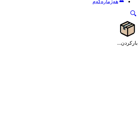
هەژمارەکەم
بارکردن...