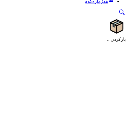
هەژمارەکەم
بارکردن...