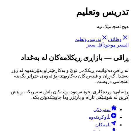
تدريس وتعليم
هیچ ئەنجامێک نیە
وظائف
تدريس وتعليم
السعر موجود
أقل سعر
ڕاقی — بازاڕی ڕیکلامەکان لە بەغداد
لە ڕاقی دەتوانیت ڕیکلامی نوێ و بەکارهێنراو بدۆزیتەوە لە زۆر
بەشدا. گەڕان و فلتەرەکان بەکاربهێنە بۆ ئەوەی خێراتر بگەیتە
ئەنجامی دروست.
ڕێنمایی: وردەکاری بخوێنەرەوە، وێنەکان باش سەیربکە، و پێش
کڕین لە شوێنێکی ئارام و پارێزراودا چاوپێکەوتن بکە.
سەرەکی
بڵاوکردنەوە
نامەکان