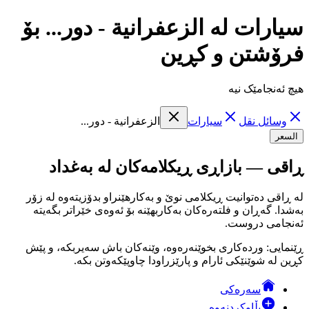
سيارات لە الزعفرانية - دور... بۆ
فرۆشتن و کڕین
هیچ ئەنجامێک نیە
وسائل نقل
سيارات
الزعفرانية - دور...
السعر
ڕاقی — بازاڕی ڕیکلامەکان لە بەغداد
لە ڕاقی دەتوانیت ڕیکلامی نوێ و بەکارهێنراو بدۆزیتەوە لە زۆر
بەشدا. گەڕان و فلتەرەکان بەکاربهێنە بۆ ئەوەی خێراتر بگەیتە
ئەنجامی دروست.
ڕێنمایی: وردەکاری بخوێنەرەوە، وێنەکان باش سەیربکە، و پێش
کڕین لە شوێنێکی ئارام و پارێزراودا چاوپێکەوتن بکە.
سەرەکی
بڵاوکردنەوە