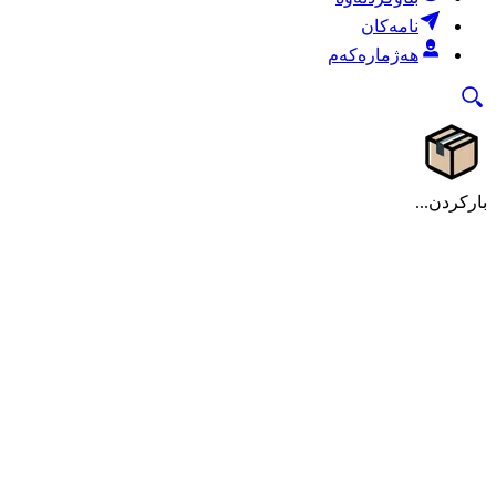
نامەکان
هەژمارەکەم
بارکردن...