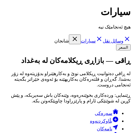
سيارات
هیچ ئەنجامێک نیە
وسائل نقل
سيارات
شانجان
السعر
ڕاقی — بازاڕی ڕیکلامەکان لە بەغداد
لە ڕاقی دەتوانیت ڕیکلامی نوێ و بەکارهێنراو بدۆزیتەوە لە زۆر
بەشدا. گەڕان و فلتەرەکان بەکاربهێنە بۆ ئەوەی خێراتر بگەیتە
ئەنجامی دروست.
ڕێنمایی: وردەکاری بخوێنەرەوە، وێنەکان باش سەیربکە، و پێش
کڕین لە شوێنێکی ئارام و پارێزراودا چاوپێکەوتن بکە.
سەرەکی
بڵاوکردنەوە
نامەکان