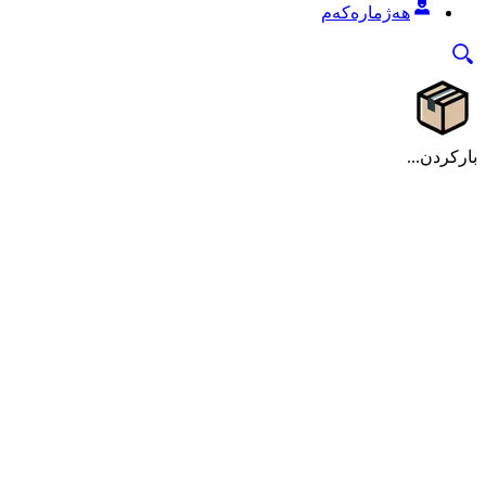
هەژمارەکەم
بارکردن...