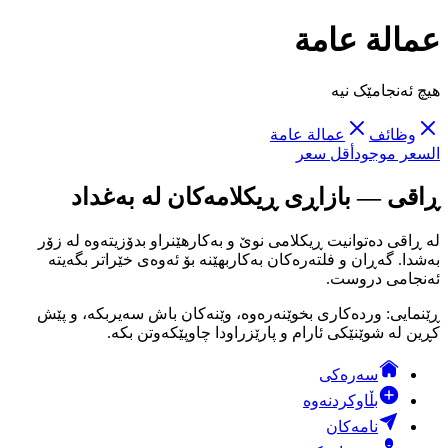
عمالة عامة
هیچ ئەنجامێک نیە
وظائف
عمالة عامة
السعر موجود
أقل سعر
ڕاقی — بازاڕی ڕیکلامەکان لە بەغداد
لە ڕاقی دەتوانیت ڕیکلامی نوێ و بەکارهێنراو بدۆزیتەوە لە زۆر
بەشدا. گەڕان و فلتەرەکان بەکاربهێنە بۆ ئەوەی خێراتر بگەیتە
ئەنجامی دروست.
ڕێنمایی: وردەکاری بخوێنەرەوە، وێنەکان باش سەیربکە، و پێش
کڕین لە شوێنێکی ئارام و پارێزراودا چاوپێکەوتن بکە.
سەرەکی
بڵاوکردنەوە
نامەکان