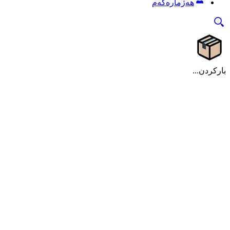
هەژمارەکەم
بارکردن...