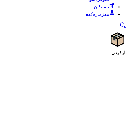
نامەکان
هەژمارەکەم
بارکردن...