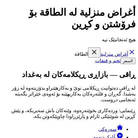
أغراض منزلية لە الطاقة بۆ
فرۆشتن و کڕین
هیچ ئەنجامێک نیە
أغراض منزلية
الطاقة
تخم و قنفات
السعر
ڕاقی — بازاڕی ڕیکلامەکان لە بەغداد
لە ڕاقی دەتوانیت ڕیکلامی نوێ و بەکارهێنراو بدۆزیتەوە لە زۆر
بەشدا. گەڕان و فلتەرەکان بەکاربهێنە بۆ ئەوەی خێراتر بگەیتە
ئەنجامی دروست.
ڕێنمایی: وردەکاری بخوێنەرەوە، وێنەکان باش سەیربکە، و پێش
کڕین لە شوێنێکی ئارام و پارێزراودا چاوپێکەوتن بکە.
سەرەکی
بڵاوکردنەوە