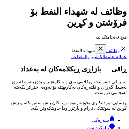
وظائف لە شهداء النفط بۆ
فرۆشتن و کڕین
هیچ ئەنجامێک نیە
وظائف
شهداء النفط
عمالة عامة
الكاشير والمطاعم
ڕاقی — بازاڕی ڕیکلامەکان لە بەغداد
لە ڕاقی دەتوانیت ڕیکلامی نوێ و بەکارهێنراو بدۆزیتەوە لە زۆر
بەشدا. گەڕان و فلتەرەکان بەکاربهێنە بۆ ئەوەی خێراتر بگەیتە
ئەنجامی دروست.
ڕێنمایی: وردەکاری بخوێنەرەوە، وێنەکان باش سەیربکە، و پێش
کڕین لە شوێنێکی ئارام و پارێزراودا چاوپێکەوتن بکە.
سەرەکی
بڵاوکردنەوە