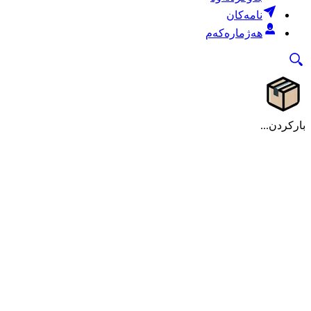
نامەکان
هەژمارەکەم
بارکردن...