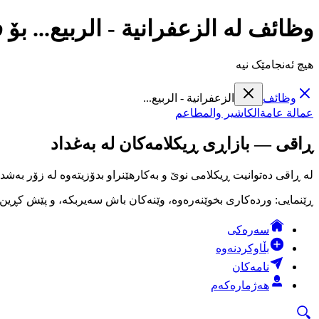
وظائف لە الزعفرانية - الربيع... ب
هیچ ئەنجامێک نیە
وظائف
الزعفرانية - الربيع...
عمالة عامة
الكاشير والمطاعم
ڕاقی — بازاڕی ڕیکلامەکان لە بەغداد
لە ڕاقی دەتوانیت ڕیکلامی نوێ و بەکارهێنراو بدۆزیتەوە لە زۆر بەشد
ڕێنمایی: وردەکاری بخوێنەرەوە، وێنەکان باش سەیربکە، و پێش کڕین لە
سەرەکی
بڵاوکردنەوە
نامەکان
هەژمارەکەم