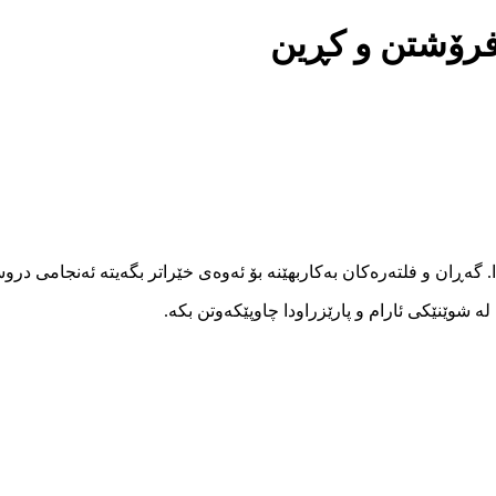
ۆ فرۆشتن و کڕین
ا. گەڕان و فلتەرەکان بەکاربهێنە بۆ ئەوەی خێراتر بگەیتە ئەنجامی در
 شوێنێکی ئارام و پارێزراودا چاوپێکەوتن بکە.