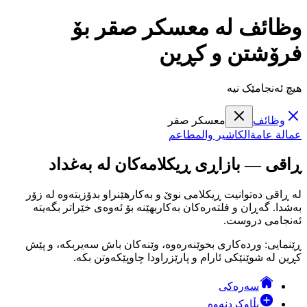
وظائف لە معسكر صقر بۆ
فرۆشتن و کڕین
هیچ ئەنجامێک نیە
وظائف
معسكر صقر
عمالة عامة
الكاشير والمطاعم
ڕاقی — بازاڕی ڕیکلامەکان لە بەغداد
لە ڕاقی دەتوانیت ڕیکلامی نوێ و بەکارهێنراو بدۆزیتەوە لە زۆر
بەشدا. گەڕان و فلتەرەکان بەکاربهێنە بۆ ئەوەی خێراتر بگەیتە
ئەنجامی دروست.
ڕێنمایی: وردەکاری بخوێنەرەوە، وێنەکان باش سەیربکە، و پێش
کڕین لە شوێنێکی ئارام و پارێزراودا چاوپێکەوتن بکە.
سەرەکی
بڵاوکردنەوە