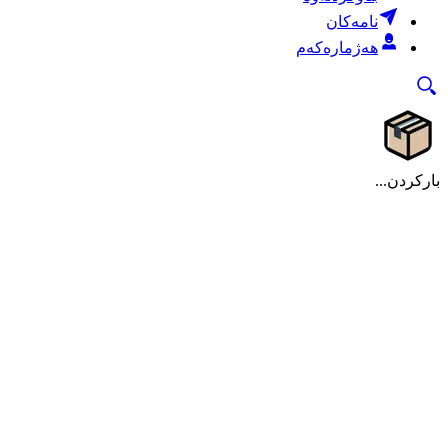
نامەکان
هەژمارەکەم
بارکردن...