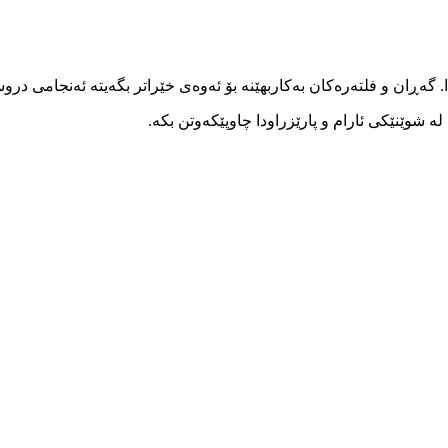
ا. گەڕان و فلتەرەکان بەکاربهێنە بۆ ئەوەی خێراتر بگەیتە ئەنجامی در
 شوێنێکی ئارام و پارێزراودا چاوپێکەوتن بکە.