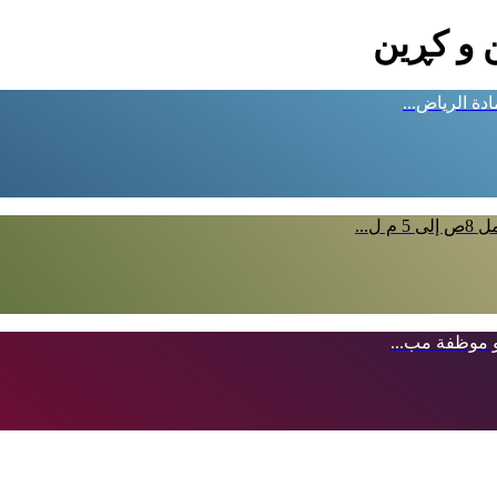
 و کڕین
دة الرياض...
...
 موظفة مب...