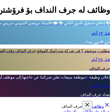
وظائف لە جرف النداف بۆ فرۆشتن
📚 إعلان تسجيل للدور الثاني 📚 🎓 الأستاذ مرتضى التميمي تدريس ما
قبل ١٣ أيام
حي الامين بغداد
مطلوب موضفه ؟ في شركة سيراميك الموقع جرف النداف وقت العمل 8ص إلى 5 م ل
قبل ٢٥ أيام
جرف النداف
إعلان وظيفة –/موظفة مبيعات تعلن شركتنا عن حاجتها إلى موظف أو
قبل ٢٣ أيام
بغداد جرف النداف
وظائف
جرف النداف
عمالة عامة
الكاشير والمطاعم