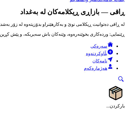
ڕاقی — بازاڕی ڕیکلامەکان لە بەغداد
لە ڕاقی دەتوانیت ڕیکلامی نوێ و بەکارهێنراو بدۆزیتەوە لە زۆر بەشد
ڕێنمایی: وردەکاری بخوێنەرەوە، وێنەکان باش سەیربکە، و پێش کڕین لە
سەرەکی
بڵاوکردنەوە
نامەکان
هەژمارەکەم
بارکردن...