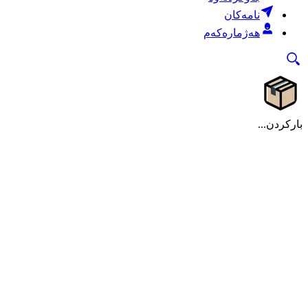
نامەکان
هەژمارەکەم
بارکردن...