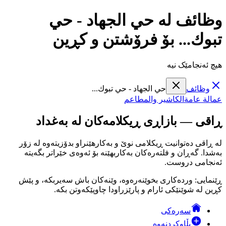
وظائف لە حي الجهاد - حي
تبوك... بۆ فرۆشتن و کڕین
هیچ ئەنجامێک نیە
وظائف
حي الجهاد - حي تبوك...
عمالة عامة
الكاشير والمطاعم
ڕاقی — بازاڕی ڕیکلامەکان لە بەغداد
لە ڕاقی دەتوانیت ڕیکلامی نوێ و بەکارهێنراو بدۆزیتەوە لە زۆر
بەشدا. گەڕان و فلتەرەکان بەکاربهێنە بۆ ئەوەی خێراتر بگەیتە
ئەنجامی دروست.
ڕێنمایی: وردەکاری بخوێنەرەوە، وێنەکان باش سەیربکە، و پێش
کڕین لە شوێنێکی ئارام و پارێزراودا چاوپێکەوتن بکە.
سەرەکی
بڵاوکردنەوە