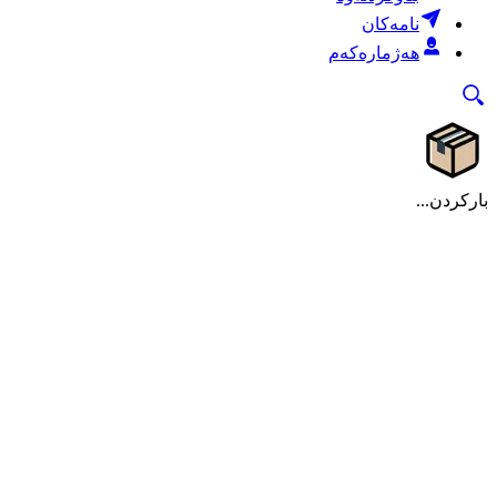
نامەکان
هەژمارەکەم
بارکردن...