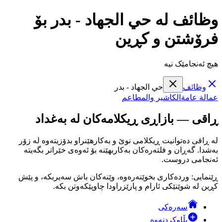
وظائف لە حي الجهاد - بدر بۆ
فرۆشتن و کڕین
هیچ ئەنجامێک نیە
وظائف
حي الجهاد - بدر
عمالة عامة
الكاشير والمطاعم
ڕاقی — بازاڕی ڕیکلامەکان لە بەغداد
لە ڕاقی دەتوانیت ڕیکلامی نوێ و بەکارهێنراو بدۆزیتەوە لە زۆر
بەشدا. گەڕان و فلتەرەکان بەکاربهێنە بۆ ئەوەی خێراتر بگەیتە
ئەنجامی دروست.
ڕێنمایی: وردەکاری بخوێنەرەوە، وێنەکان باش سەیربکە، و پێش
کڕین لە شوێنێکی ئارام و پارێزراودا چاوپێکەوتن بکە.
سەرەکی
بڵاوکردنەوە