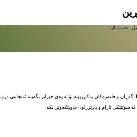
ڕین
ل _حسنة ال...
ا. گەڕان و فلتەرەکان بەکاربهێنە بۆ ئەوەی خێراتر بگەیتە ئەنجامی در
 شوێنێکی ئارام و پارێزراودا چاوپێکەوتن بکە.