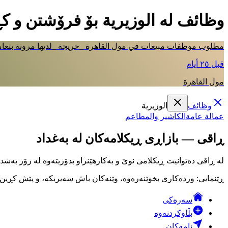
وظائف لە الوزيرية بۆ فرۆشتن و ک
مطلوب موظفات مبيعات في مول القاهرة _خريجة _لديها مرونة بتعام
قبل ٢٥ أيام
مول القاهرة
وظائف
الوزيرية
عمالة عامة
الكاشير والمطاعم
ڕاقی — بازاڕی ڕیکلامەکان لە بەغداد
لە ڕاقی دەتوانیت ڕیکلامی نوێ و بەکارهێنراو بدۆزیتەوە لە زۆر بەشد
ڕێنمایی: وردەکاری بخوێنەرەوە، وێنەکان باش سەیربکە، و پێش کڕین لە
سەرەکی
بڵاوکردنەوە
نامەکان