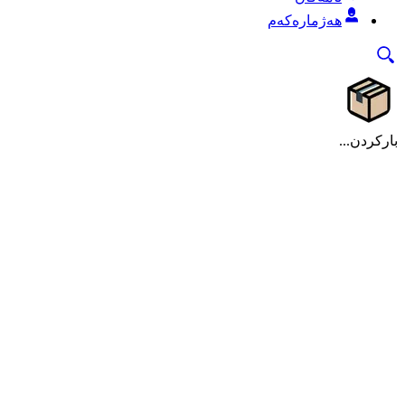
هەژمارەکەم
بارکردن...