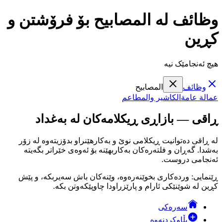
وظائف لە المصابيح بۆ فرۆشتن و
کڕین
هیچ ئەنجامێک نیە
وظائف
المصابيح
عمالة عامة
الكاشير والمطاعم
ڕاقی — بازاڕی ڕیکلامەکان لە بەغداد
لە ڕاقی دەتوانیت ڕیکلامی نوێ و بەکارهێنراو بدۆزیتەوە لە زۆر
بەشدا. گەڕان و فلتەرەکان بەکاربهێنە بۆ ئەوەی خێراتر بگەیتە
ئەنجامی دروست.
ڕێنمایی: وردەکاری بخوێنەرەوە، وێنەکان باش سەیربکە، و پێش
کڕین لە شوێنێکی ئارام و پارێزراودا چاوپێکەوتن بکە.
سەرەکی
بڵاوکردنەوە