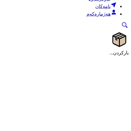
نامەکان
هەژمارەکەم
بارکردن...