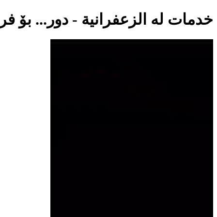
خدمات لە الزعفرانية - دور... بۆ ف