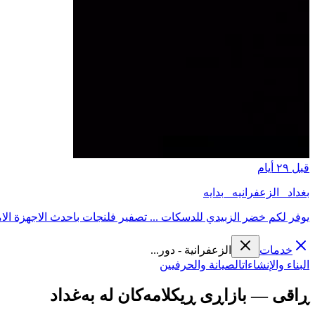
قبل ٢٩ أيام
بغداد _الزعفرانيه _بدايه
يوفر لكم خضر الزبيدي للدسكات ... تصفير فلنجات باحدث الاجهزة الامر
خدمات
الزعفرانية - دور...
البناء والإنشاءات
الصيانة والحرفيين
ڕاقی — بازاڕی ڕیکلامەکان لە بەغداد