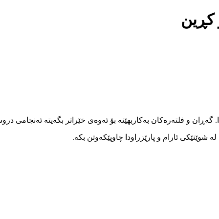
 کڕین
ا. گەڕان و فلتەرەکان بەکاربهێنە بۆ ئەوەی خێراتر بگەیتە ئەنجامی در
 شوێنێکی ئارام و پارێزراودا چاوپێکەوتن بکە.