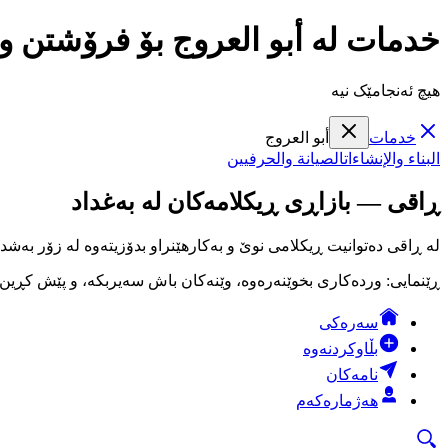
خدمات لە أبو العروج بۆ فرۆشتن و
هیچ ئەنجامێک نیە
خدمات
أبو العروج
البناء والإنشاءات
الصيانة والحرفيين
ڕاقی — بازاڕی ڕیکلامەکان لە بەغداد
لە ڕاقی دەتوانیت ڕیکلامی نوێ و بەکارهێنراو بدۆزیتەوە لە زۆر بەشد
ڕێنمایی: وردەکاری بخوێنەرەوە، وێنەکان باش سەیربکە، و پێش کڕین لە
سەرەکی
بڵاوکردنەوە
نامەکان
هەژمارەکەم