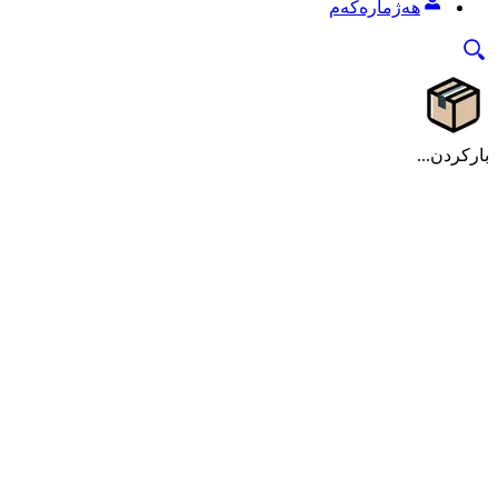
هەژمارەکەم
بارکردن...