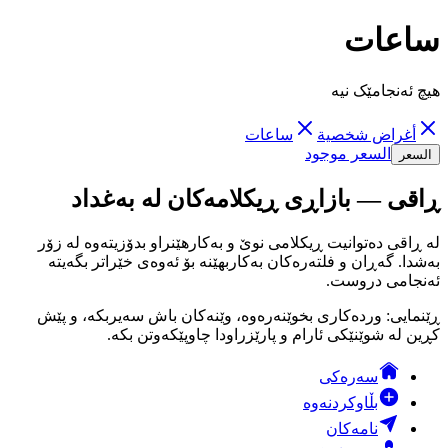
ساعات
هیچ ئەنجامێک نیە
أغراض شخصية
ساعات
السعر موجود
السعر
ڕاقی — بازاڕی ڕیکلامەکان لە بەغداد
لە ڕاقی دەتوانیت ڕیکلامی نوێ و بەکارهێنراو بدۆزیتەوە لە زۆر
بەشدا. گەڕان و فلتەرەکان بەکاربهێنە بۆ ئەوەی خێراتر بگەیتە
ئەنجامی دروست.
ڕێنمایی: وردەکاری بخوێنەرەوە، وێنەکان باش سەیربکە، و پێش
کڕین لە شوێنێکی ئارام و پارێزراودا چاوپێکەوتن بکە.
سەرەکی
بڵاوکردنەوە
نامەکان