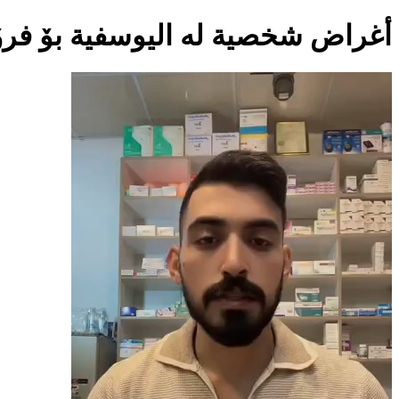
أغراض شخصية لە اليوسفية بۆ فر