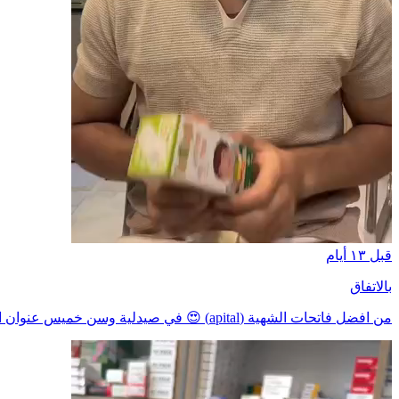
قبل ١٣ أيام
بالاتفاق
من افضل فاتحات الشهية (apital) 😍 في صيدلية وسن خميس عنوان الصيدلية...