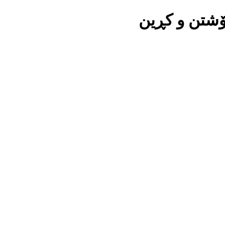
ۆشتن و کڕین