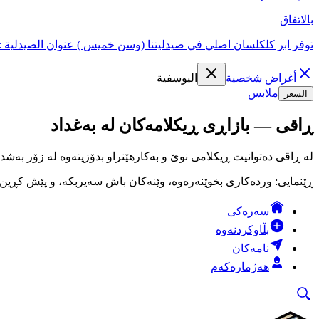
بالاتفاق
توفر ابر كلكلسان اصلي في صيدليتنا (وسن خميس ) عنوان الصيدلية : ا
أغراض شخصية
اليوسفية
ملابس
السعر
ڕاقی — بازاڕی ڕیکلامەکان لە بەغداد
لە ڕاقی دەتوانیت ڕیکلامی نوێ و بەکارهێنراو بدۆزیتەوە لە زۆر بەشد
ڕێنمایی: وردەکاری بخوێنەرەوە، وێنەکان باش سەیربکە، و پێش کڕین لە
سەرەکی
بڵاوکردنەوە
نامەکان
هەژمارەکەم