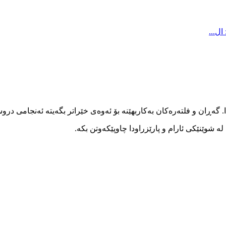
ل...
ا. گەڕان و فلتەرەکان بەکاربهێنە بۆ ئەوەی خێراتر بگەیتە ئەنجامی در
 شوێنێکی ئارام و پارێزراودا چاوپێکەوتن بکە.