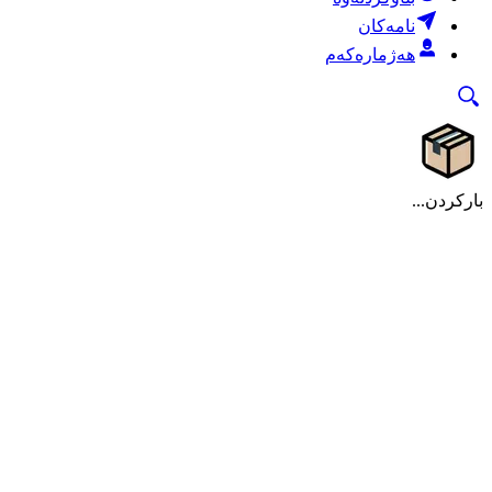
نامەکان
هەژمارەکەم
بارکردن...