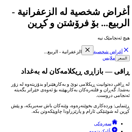
أغراض شخصية لە الزعفرانية -
الربيع... بۆ فرۆشتن و کڕین
هیچ ئەنجامێک نیە
أغراض شخصية
الزعفرانية - الربيع...
ملابس
السعر
ڕاقی — بازاڕی ڕیکلامەکان لە بەغداد
لە ڕاقی دەتوانیت ڕیکلامی نوێ و بەکارهێنراو بدۆزیتەوە لە زۆر
بەشدا. گەڕان و فلتەرەکان بەکاربهێنە بۆ ئەوەی خێراتر بگەیتە
ئەنجامی دروست.
ڕێنمایی: وردەکاری بخوێنەرەوە، وێنەکان باش سەیربکە، و پێش
کڕین لە شوێنێکی ئارام و پارێزراودا چاوپێکەوتن بکە.
سەرەکی
بڵاوکردنەوە