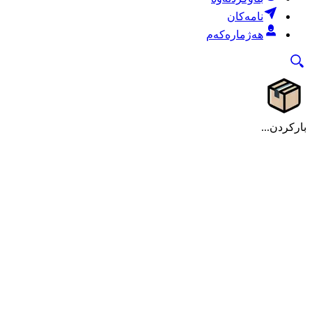
نامەکان
هەژمارەکەم
بارکردن...