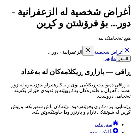
أغراض شخصية لە الزعفرانية -
دور... بۆ فرۆشتن و کڕین
هیچ ئەنجامێک نیە
أغراض شخصية
الزعفرانية - دور...
ملابس
السعر
ڕاقی — بازاڕی ڕیکلامەکان لە بەغداد
لە ڕاقی دەتوانیت ڕیکلامی نوێ و بەکارهێنراو بدۆزیتەوە لە زۆر
بەشدا. گەڕان و فلتەرەکان بەکاربهێنە بۆ ئەوەی خێراتر بگەیتە
ئەنجامی دروست.
ڕێنمایی: وردەکاری بخوێنەرەوە، وێنەکان باش سەیربکە، و پێش
کڕین لە شوێنێکی ئارام و پارێزراودا چاوپێکەوتن بکە.
سەرەکی
بڵاوکردنەوە