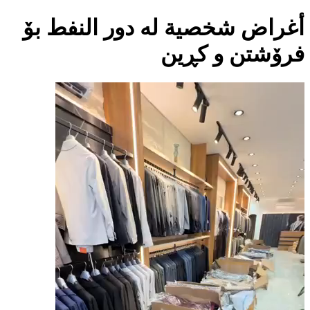
أغراض شخصية لە دور النفط بۆ
فرۆشتن و کڕین