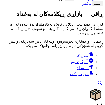
ملابس
السعر
ڕاقی — بازاڕی ڕیکلامەکان لە بەغداد
لە ڕاقی دەتوانیت ڕیکلامی نوێ و بەکارهێنراو بدۆزیتەوە لە زۆر
بەشدا. گەڕان و فلتەرەکان بەکاربهێنە بۆ ئەوەی خێراتر بگەیتە
ئەنجامی دروست.
ڕێنمایی: وردەکاری بخوێنەرەوە، وێنەکان باش سەیربکە، و پێش
کڕین لە شوێنێکی ئارام و پارێزراودا چاوپێکەوتن بکە.
سەرەکی
بڵاوکردنەوە
نامەکان
هەژمارەکەم