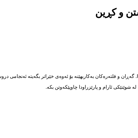
تن و کڕین
ا. گەڕان و فلتەرەکان بەکاربهێنە بۆ ئەوەی خێراتر بگەیتە ئەنجامی در
 شوێنێکی ئارام و پارێزراودا چاوپێکەوتن بکە.