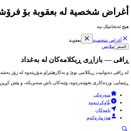
أغراض شخصية لە بعقوبة بۆ فرۆش
هیچ ئەنجامێک نیە
أغراض شخصية
بعقوبة
ملابس
السعر
ڕاقی — بازاڕی ڕیکلامەکان لە بەغداد
لە ڕاقی دەتوانیت ڕیکلامی نوێ و بەکارهێنراو بدۆزیتەوە لە زۆر بەشد
ڕێنمایی: وردەکاری بخوێنەرەوە، وێنەکان باش سەیربکە، و پێش کڕین لە
سەرەکی
بڵاوکردنەوە
نامەکان
هەژمارەکەم