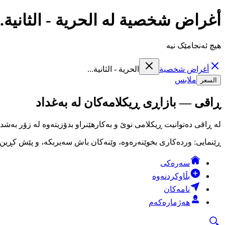
أغراض شخصية لە الحرية - الثانية.
هیچ ئەنجامێک نیە
أغراض شخصية
الحرية - الثانية...
ملابس
السعر
ڕاقی — بازاڕی ڕیکلامەکان لە بەغداد
لە ڕاقی دەتوانیت ڕیکلامی نوێ و بەکارهێنراو بدۆزیتەوە لە زۆر بەشد
ڕێنمایی: وردەکاری بخوێنەرەوە، وێنەکان باش سەیربکە، و پێش کڕین لە
سەرەکی
بڵاوکردنەوە
نامەکان
هەژمارەکەم