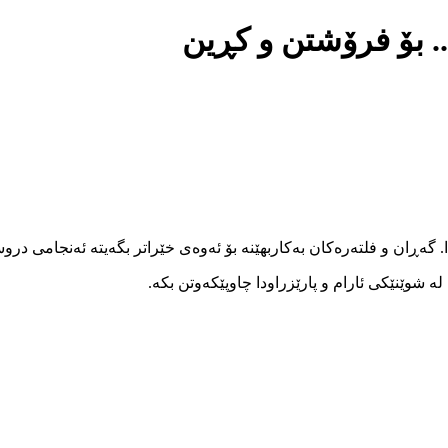
.. بۆ فرۆشتن و کڕین
ا. گەڕان و فلتەرەکان بەکاربهێنە بۆ ئەوەی خێراتر بگەیتە ئەنجامی در
 شوێنێکی ئارام و پارێزراودا چاوپێکەوتن بکە.