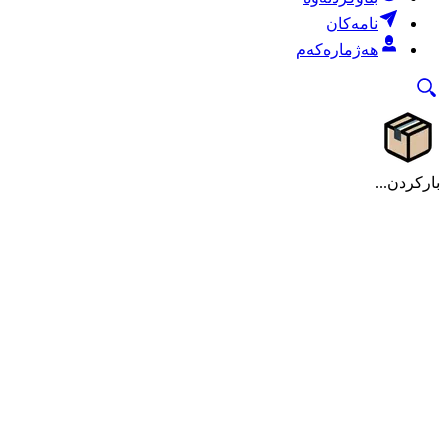
نامەکان
هەژمارەکەم
بارکردن...