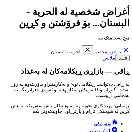
أغراض شخصية لە الحرية -
البستان... بۆ فرۆشتن و کڕین
هیچ ئەنجامێک نیە
أغراض شخصية
الحرية - البستان...
ملابس
السعر
ڕاقی — بازاڕی ڕیکلامەکان لە بەغداد
لە ڕاقی دەتوانیت ڕیکلامی نوێ و بەکارهێنراو بدۆزیتەوە لە زۆر
بەشدا. گەڕان و فلتەرەکان بەکاربهێنە بۆ ئەوەی خێراتر بگەیتە
ئەنجامی دروست.
ڕێنمایی: وردەکاری بخوێنەرەوە، وێنەکان باش سەیربکە، و پێش
کڕین لە شوێنێکی ئارام و پارێزراودا چاوپێکەوتن بکە.
سەرەکی
بڵاوکردنەوە