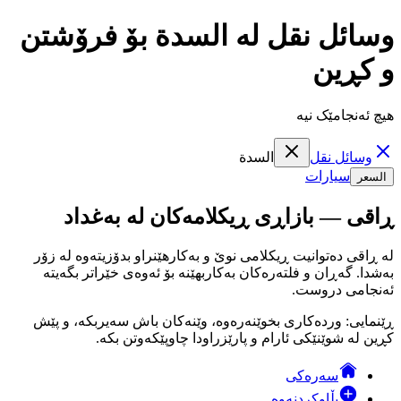
وسائل نقل لە السدة بۆ فرۆشتن
و کڕین
هیچ ئەنجامێک نیە
وسائل نقل
السدة
سيارات
السعر
ڕاقی — بازاڕی ڕیکلامەکان لە بەغداد
لە ڕاقی دەتوانیت ڕیکلامی نوێ و بەکارهێنراو بدۆزیتەوە لە زۆر
بەشدا. گەڕان و فلتەرەکان بەکاربهێنە بۆ ئەوەی خێراتر بگەیتە
ئەنجامی دروست.
ڕێنمایی: وردەکاری بخوێنەرەوە، وێنەکان باش سەیربکە، و پێش
کڕین لە شوێنێکی ئارام و پارێزراودا چاوپێکەوتن بکە.
سەرەکی
بڵاوکردنەوە