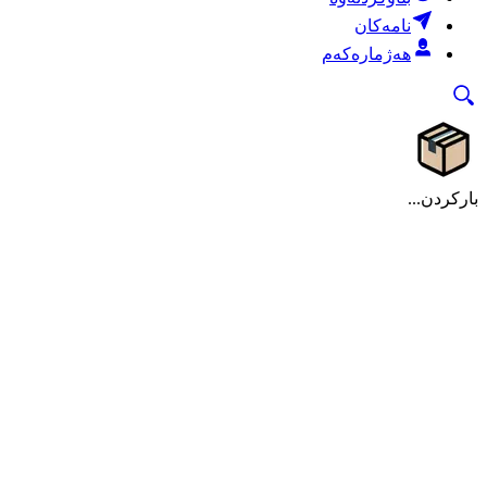
نامەکان
هەژمارەکەم
بارکردن...