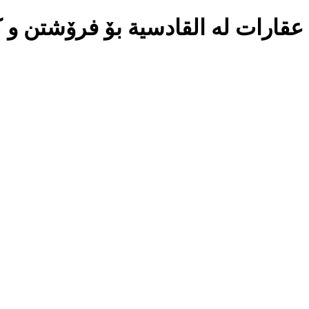
عقارات لە القادسية بۆ فرۆشتن و 