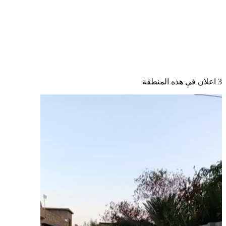
3 اعلان في هذه المنطقة