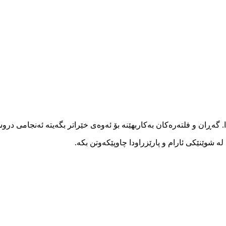
ا. گەڕان و فلتەرەکان بەکاربهێنە بۆ ئەوەی خێراتر بگەیتە ئەنجامی در
 شوێنێکی ئارام و پارێزراودا چاوپێکەوتن بکە.