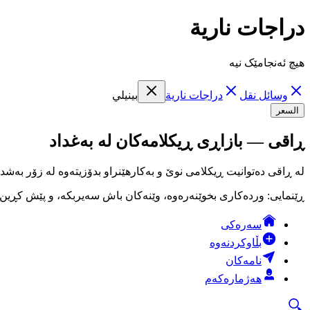
دراجات نارية
هیچ ئەنجامێک نیە
وسائل نقل
دراجات نارية
بينيلي
السعر
ڕاقی — بازاڕی ڕیکلامەکان لە بەغداد
لە ڕاقی دەتوانیت ڕیکلامی نوێ و بەکارهێنراو بدۆزیتەوە لە زۆر بەشد
ڕێنمایی: وردەکاری بخوێنەرەوە، وێنەکان باش سەیربکە، و پێش کڕین لە
سەرەکی
بڵاوکردنەوە
نامەکان
هەژمارەکەم