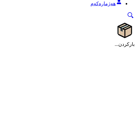
هەژمارەکەم
بارکردن...