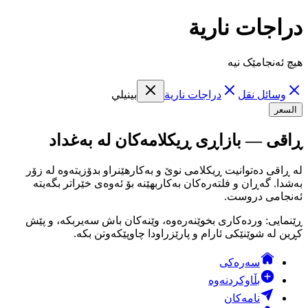
دراجات نارية
هیچ ئەنجامێک نیە
وسائل نقل
دراجات نارية
بينيلي
السعر
ڕاقی — بازاڕی ڕیکلامەکان لە بەغداد
لە ڕاقی دەتوانیت ڕیکلامی نوێ و بەکارهێنراو بدۆزیتەوە لە زۆر
بەشدا. گەڕان و فلتەرەکان بەکاربهێنە بۆ ئەوەی خێراتر بگەیتە
ئەنجامی دروست.
ڕێنمایی: وردەکاری بخوێنەرەوە، وێنەکان باش سەیربکە، و پێش
کڕین لە شوێنێکی ئارام و پارێزراودا چاوپێکەوتن بکە.
سەرەکی
بڵاوکردنەوە
نامەکان