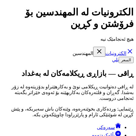
الكترونيات لە المهندسين بۆ
فرۆشتن و کڕین
هیچ ئەنجامێک نیە
الكترونيات
المهندسين
بلي
السعر
ڕاقی — بازاڕی ڕیکلامەکان لە بەغداد
لە ڕاقی دەتوانیت ڕیکلامی نوێ و بەکارهێنراو بدۆزیتەوە لە زۆر
بەشدا. گەڕان و فلتەرەکان بەکاربهێنە بۆ ئەوەی خێراتر بگەیتە
ئەنجامی دروست.
ڕێنمایی: وردەکاری بخوێنەرەوە، وێنەکان باش سەیربکە، و پێش
کڕین لە شوێنێکی ئارام و پارێزراودا چاوپێکەوتن بکە.
سەرەکی
بڵاوکردنەوە