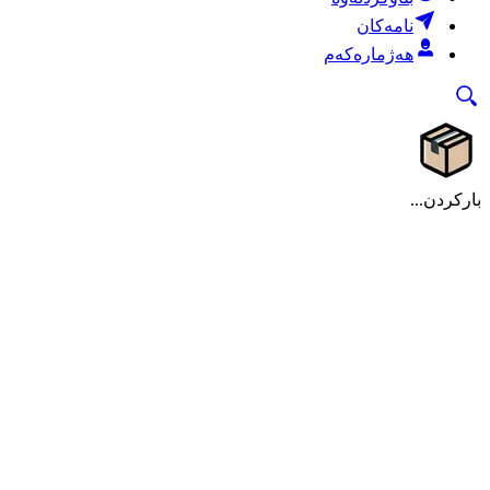
نامەکان
هەژمارەکەم
بارکردن...