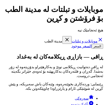
موبايلات و تبلتات لە مدينة الطب
بۆ فرۆشتن و کڕین
هیچ ئەنجامێک نیە
موبايلات و تبلتات
مدينة الطب
السعر موجود
السعر
ڕاقی — بازاڕی ڕیکلامەکان لە بەغداد
لە ڕاقی دەتوانیت ڕیکلامی نوێ و بەکارهێنراو بدۆزیتەوە لە زۆر
بەشدا. گەڕان و فلتەرەکان بەکاربهێنە بۆ ئەوەی خێراتر بگەیتە
ئەنجامی دروست.
ڕێنمایی: وردەکاری بخوێنەرەوە، وێنەکان باش سەیربکە، و پێش
کڕین لە شوێنێکی ئارام و پارێزراودا چاوپێکەوتن بکە.
سەرەکی
بڵاوکردنەوە