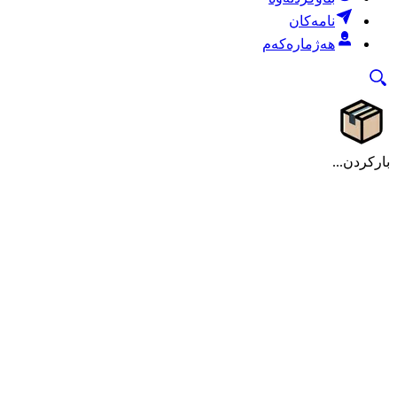
نامەکان
هەژمارەکەم
بارکردن...