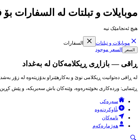
موبايلات و تبلتات لە السفارات بۆ
هیچ ئەنجامێک نیە
موبايلات و تبلتات
السفارات
السعر موجود
السعر
ڕاقی — بازاڕی ڕیکلامەکان لە بەغداد
لە ڕاقی دەتوانیت ڕیکلامی نوێ و بەکارهێنراو بدۆزیتەوە لە زۆر بەشد
ڕێنمایی: وردەکاری بخوێنەرەوە، وێنەکان باش سەیربکە، و پێش کڕین لە
سەرەکی
بڵاوکردنەوە
نامەکان
هەژمارەکەم