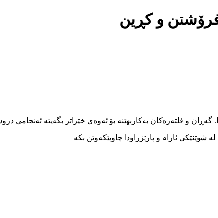
 فرۆشتن و کڕین
ا. گەڕان و فلتەرەکان بەکاربهێنە بۆ ئەوەی خێراتر بگەیتە ئەنجامی در
 شوێنێکی ئارام و پارێزراودا چاوپێکەوتن بکە.