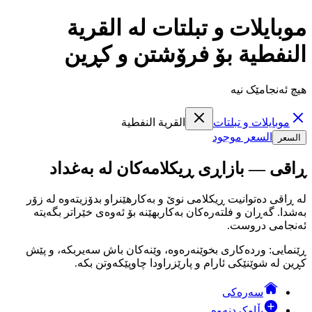
موبايلات و تبلتات لە القرية
النفطية بۆ فرۆشتن و کڕین
هیچ ئەنجامێک نیە
موبايلات و تبلتات
القرية النفطية
السعر موجود
السعر
ڕاقی — بازاڕی ڕیکلامەکان لە بەغداد
لە ڕاقی دەتوانیت ڕیکلامی نوێ و بەکارهێنراو بدۆزیتەوە لە زۆر
بەشدا. گەڕان و فلتەرەکان بەکاربهێنە بۆ ئەوەی خێراتر بگەیتە
ئەنجامی دروست.
ڕێنمایی: وردەکاری بخوێنەرەوە، وێنەکان باش سەیربکە، و پێش
کڕین لە شوێنێکی ئارام و پارێزراودا چاوپێکەوتن بکە.
سەرەکی
بڵاوکردنەوە