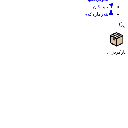
نامەکان
هەژمارەکەم
بارکردن...