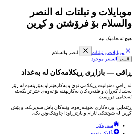
موبايلات و تبلتات لە النصر
والسلام بۆ فرۆشتن و کڕین
هیچ ئەنجامێک نیە
موبايلات و تبلتات
النصر والسلام
السعر موجود
السعر
ڕاقی — بازاڕی ڕیکلامەکان لە بەغداد
لە ڕاقی دەتوانیت ڕیکلامی نوێ و بەکارهێنراو بدۆزیتەوە لە زۆر
بەشدا. گەڕان و فلتەرەکان بەکاربهێنە بۆ ئەوەی خێراتر بگەیتە
ئەنجامی دروست.
ڕێنمایی: وردەکاری بخوێنەرەوە، وێنەکان باش سەیربکە، و پێش
کڕین لە شوێنێکی ئارام و پارێزراودا چاوپێکەوتن بکە.
سەرەکی
بڵاوکردنەوە