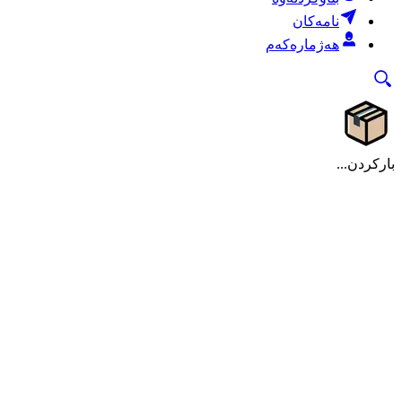
نامەکان
هەژمارەکەم
بارکردن...