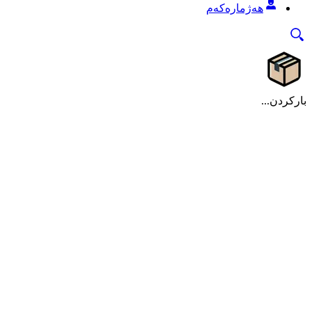
هەژمارەکەم
بارکردن...