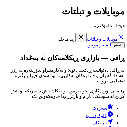
موبايلات و تبلتات
هیچ ئەنجامێک نیە
موبايلات و تبلتات
ريد ماجك
السعر موجود
السعر
ڕاقی — بازاڕی ڕیکلامەکان لە بەغداد
لە ڕاقی دەتوانیت ڕیکلامی نوێ و بەکارهێنراو بدۆزیتەوە لە زۆر
بەشدا. گەڕان و فلتەرەکان بەکاربهێنە بۆ ئەوەی خێراتر بگەیتە
ئەنجامی دروست.
ڕێنمایی: وردەکاری بخوێنەرەوە، وێنەکان باش سەیربکە، و پێش
کڕین لە شوێنێکی ئارام و پارێزراودا چاوپێکەوتن بکە.
سەرەکی
بڵاوکردنەوە
نامەکان