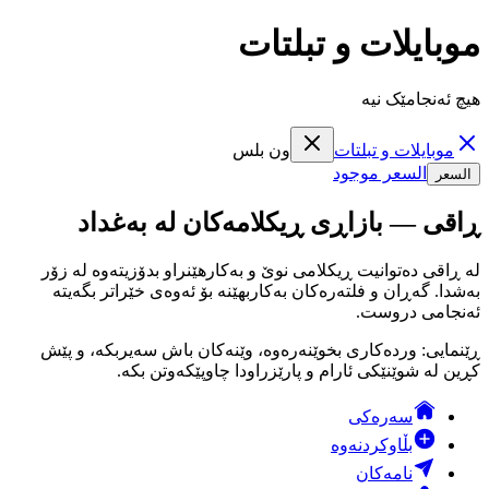
موبايلات و تبلتات
هیچ ئەنجامێک نیە
موبايلات و تبلتات
ون بلس
السعر موجود
السعر
ڕاقی — بازاڕی ڕیکلامەکان لە بەغداد
لە ڕاقی دەتوانیت ڕیکلامی نوێ و بەکارهێنراو بدۆزیتەوە لە زۆر
بەشدا. گەڕان و فلتەرەکان بەکاربهێنە بۆ ئەوەی خێراتر بگەیتە
ئەنجامی دروست.
ڕێنمایی: وردەکاری بخوێنەرەوە، وێنەکان باش سەیربکە، و پێش
کڕین لە شوێنێکی ئارام و پارێزراودا چاوپێکەوتن بکە.
سەرەکی
بڵاوکردنەوە
نامەکان