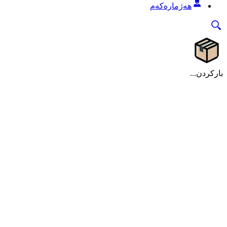
هەژمارەکەم
بارکردن...