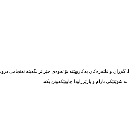
ا. گەڕان و فلتەرەکان بەکاربهێنە بۆ ئەوەی خێراتر بگەیتە ئەنجامی در
 شوێنێکی ئارام و پارێزراودا چاوپێکەوتن بکە.