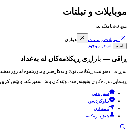
موبايلات و تبلتات
هیچ ئەنجامێک نیە
موبايلات و تبلتات
هواوي
السعر موجود
السعر
ڕاقی — بازاڕی ڕیکلامەکان لە بەغداد
لە ڕاقی دەتوانیت ڕیکلامی نوێ و بەکارهێنراو بدۆزیتەوە لە زۆر بەشد
ڕێنمایی: وردەکاری بخوێنەرەوە، وێنەکان باش سەیربکە، و پێش کڕین لە
سەرەکی
بڵاوکردنەوە
نامەکان
هەژمارەکەم