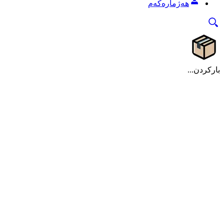
هەژمارەکەم
بارکردن...