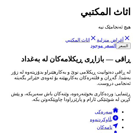
اثاث المكتبي
هیچ ئەنجامێک نیە
أغراض منزلية
اثاث المكتبي
السعر موجود
السعر
ڕاقی — بازاڕی ڕیکلامەکان لە بەغداد
لە ڕاقی دەتوانیت ڕیکلامی نوێ و بەکارهێنراو بدۆزیتەوە لە زۆر
بەشدا. گەڕان و فلتەرەکان بەکاربهێنە بۆ ئەوەی خێراتر بگەیتە
ئەنجامی دروست.
ڕێنمایی: وردەکاری بخوێنەرەوە، وێنەکان باش سەیربکە، و پێش
کڕین لە شوێنێکی ئارام و پارێزراودا چاوپێکەوتن بکە.
سەرەکی
بڵاوکردنەوە
نامەکان