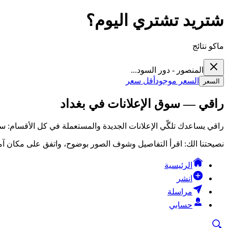
شتريد تشتري اليوم؟
ماكو نتائج
المنصور - دور السود...
السعر موجود
أقل سعر
السعر
راقي — سوق الإعلانات في بغداد
راقي يساعدك تلگّي الإعلانات الجديدة والمستعملة في كل الأقسام: سي
نصيحتنا الك: اقرأ التفاصيل وشوف الصور بوضوح، واتفق على مكان آمن
الرئيسية
انشر
مراسلة
حسابي