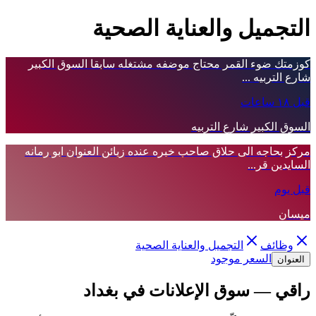
التجميل والعناية الصحية
كوزمتك ضوء القمر محتاج موضفه مشتغله سابقا السوق الكبير
شارع التربيه ...
قبل ١٨ ساعات
السوق الكبير شارع التربيه
مركز بحاجه الى حلاق صاحب خبره عنده زبائن العنوان ابو رمانه
السايدين قر...
قبل يوم
ميسان
وظائف
التجميل والعناية الصحية
السعر موجود
العنوان
راقي — سوق الإعلانات في بغداد