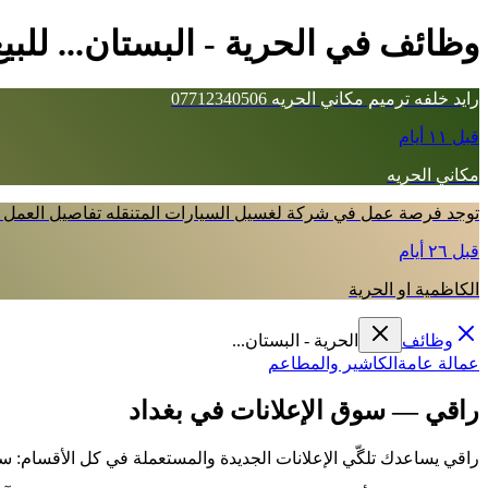
وظائف في الحرية - البستان... للبي
رايد خلفه ترميم مكاني الحريه 07712340506
قبل ١١ أيام
مكاني الحريه
توجد فرصة عمل في شركة لغسيل السيارات المتنقله تفاصيل العمل س
قبل ٢٦ أيام
الكاظمية او الحرية
وظائف
الحرية - البستان...
عمالة عامة
الكاشير والمطاعم
راقي — سوق الإعلانات في بغداد
راقي يساعدك تلگّي الإعلانات الجديدة والمستعملة في كل الأقسام: سي