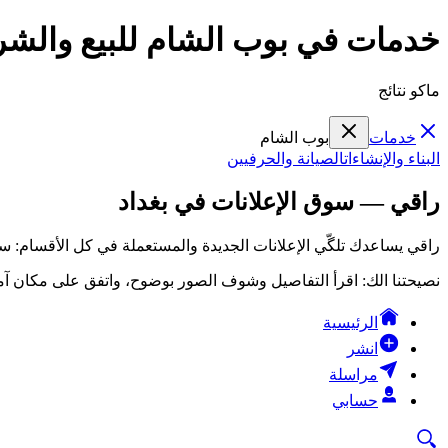
خدمات في بوب الشام للبيع والشر
ماكو نتائج
خدمات
بوب الشام
البناء والإنشاءات
الصيانة والحرفيين
راقي — سوق الإعلانات في بغداد
راقي يساعدك تلگّي الإعلانات الجديدة والمستعملة في كل الأقسام: سي
نصيحتنا الك: اقرأ التفاصيل وشوف الصور بوضوح، واتفق على مكان آمن
الرئيسية
انشر
مراسلة
حسابي